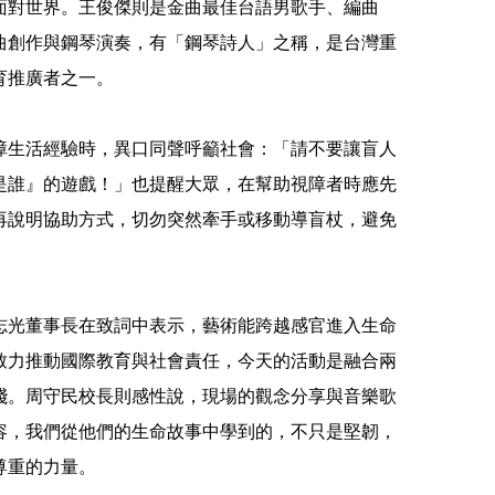
面對世界。王俊傑則是金曲最佳台語男歌手、編曲
曲創作與鋼琴演奏，有「鋼琴詩人」之稱，是台灣重
育推廣者之一。
障生活經驗時，異口同聲呼籲社會：「請不要讓盲人
是誰』的遊戲！」也提醒大眾，在幫助視障者時應先
再說明協助方式，切勿突然牽手或移動導盲杖，避免
志光董事長在致詞中表示，藝術能跨越感官進入生命
致力推動國際教育與社會責任，今天的活動是融合兩
踐。周守民校長則感性說，現場的觀念分享與音樂歌
容，我們從他們的生命故事中學到的，不只是堅韌，
尊重的力量。