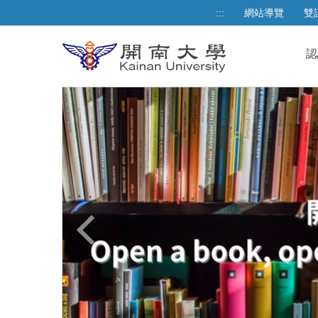
跳
:::
網站導覽
雙
到
主
認
要
內
容
區