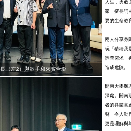
人生，勇敢
家，擅長詞
要的生命教
兩人分享身
玩『猜猜我
詢問需求，
造成危險。
長（左2）與歌手和來賓合影
開南大學顏
深處。開南
者的具體實
聲，令人動
更是理解與