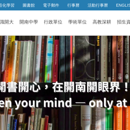
語化學習
圖書館
電子郵件
行事曆
活動行事曆
ENGLI
識開大
開南中學
行政單位
學術單位
高教深耕
招生