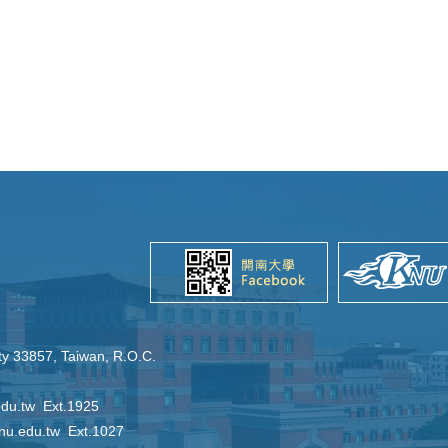
ty 33857, Taiwan, R.O.C.
u.tw Ext.1925
.edu.tw Ext.1027