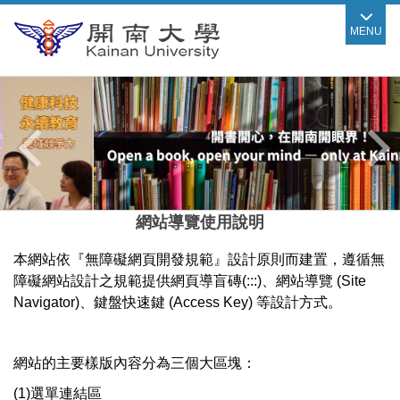
跳
MENU
到
主
要
內
容
區
網站導覽使用說明
本網站依『無障礙網頁開發規範』設計原則而建置，遵循無
障礙網站設計之規範提供網頁導盲磚(:::)、網站導覽 (Site
Navigator)、鍵盤快速鍵 (Access Key) 等設計方式。
網站的主要樣版內容分為三個大區塊：
(1)選單連結區