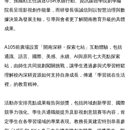
導、孫國勛主任講述USR永續行動、資訊媒體學院劉季綸
院長呈現影視創作能量，而研發長張誠信則以智慧治理與數
據決策為發展主軸，引導與會者更了解開南教育升級的具體
成果。
A105前廣場設置「開南深耕・探索七站」互動體驗，包括
通識、語言、國際、美感、永續、AI與原民七大亮點探索
站，由師生共同規劃闖關挑戰，讓學生透過參與式學習輕鬆
理解校內深耕資源如何支持自身成長，傳遞「學習就在生活
裡」的教育精神。
活動亦安排亮點成果報告與頒獎，包括跨域創新學習、國際
競爭力強化、學生共通職能提升及影視創意競賽等內容，肯
定學生在各學習場域的專業表現。教務長黃建宏特別恭喜參