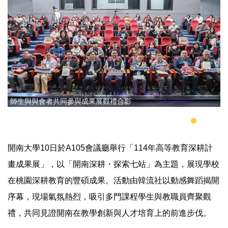
師生與與會者共同參與成果展觀禮合影
開南大學10日於A105會議廳舉行「114年高等教育深耕計
畫成果展」，以「開南深耕・探索七站」為主題，展現學校
在桃園深耕教育的豐碩成果。活動由韓流社以動感舞蹈揭開
序幕，現場氣氛熱烈，吸引多門課程學生與教職員齊聚觀
禮，共同見證開南在教學創新與人才培育上的前進步伐。