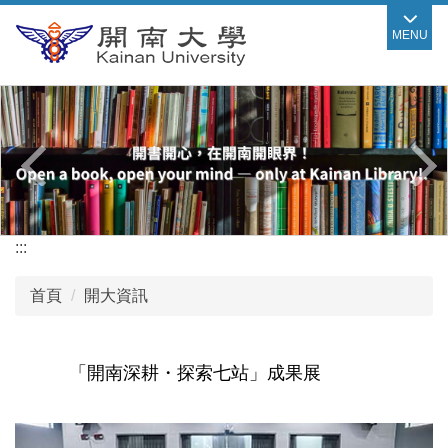
跳
MENU
到
主
要
內
容
區
:::
首頁
開大資訊
「開南深耕・探索七站」成果展