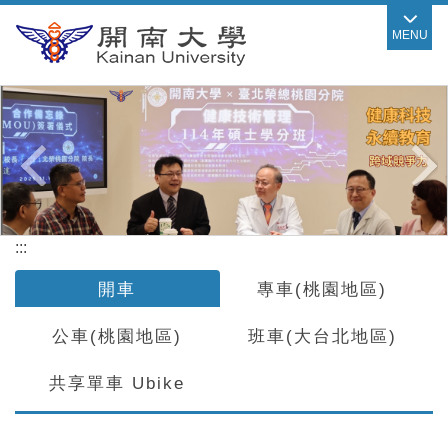
跳
MENU
到
主
要
內
容
區
:::
開車
專車(桃園地區)
公車(桃園地區)
班車(大台北地區)
共享單車 Ubike