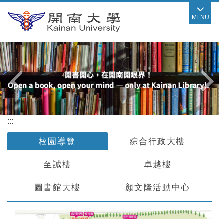
跳
MENU
到
主
要
內
容
區
:::
校園導覽
綜合行政大樓
至誠樓
卓越樓
圖書館大樓
顏文隆活動中心