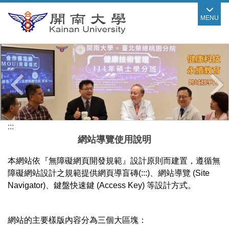
跳
MENU
到
主
要
內
容
區
:::
網站導覽使用說明
本網站依『無障礙網頁開發規範』設計原則而建置，遵循無
障礙網站設計之規範提供網頁導盲磚(:::)、網站導覽 (Site
Navigator)、鍵盤快速鍵 (Access Key) 等設計方式。
網站的主要樣版內容分為三個大區塊：