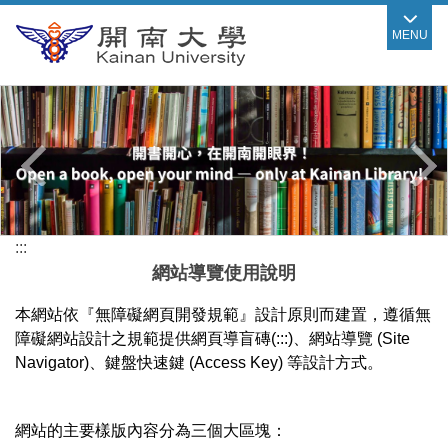
跳
MENU
到
主
要
內
容
區
:::
網站導覽使用說明
本網站依『無障礙網頁開發規範』設計原則而建置，遵循無
障礙網站設計之規範提供網頁導盲磚(:::)、網站導覽 (Site
Navigator)、鍵盤快速鍵 (Access Key) 等設計方式。
網站的主要樣版內容分為三個大區塊：