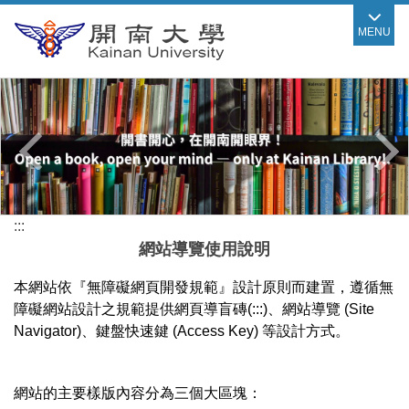
跳
MENU
到
主
要
內
容
區
:::
網站導覽使用說明
本網站依『無障礙網頁開發規範』設計原則而建置，遵循無
障礙網站設計之規範提供網頁導盲磚(:::)、網站導覽 (Site
Navigator)、鍵盤快速鍵 (Access Key) 等設計方式。
網站的主要樣版內容分為三個大區塊：